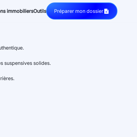
ns immobiliers
Outils
Préparer mon dossier
file_text_fill
uthentique.
s suspensives solides.
rières.